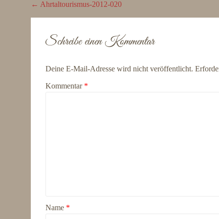
Post
←
Ahrtaltourismus-2012-020
navigation
Schreibe einen Kommentar
Deine E-Mail-Adresse wird nicht veröffentlicht.
Erforde
Kommentar
*
Name
*